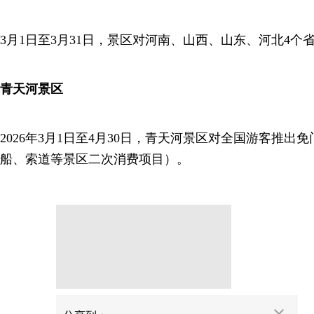
3月1日至3月31日，景区对河南、山西、山东、河北4个
青天河景区
2026年3月1日至4月30日，青天河景区对全国游客推出
船、索道等景区二次消费项目）。
分享