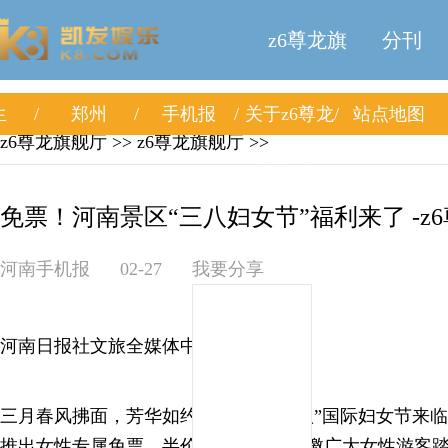
z6尊龙旗
分刊
生
郑州
手机报
关于z6尊龙
站点地图
舰厅
z6尊龙旗舰厅
>>
z6尊龙旗舰厅
>>
旗舰厅
免票！河南景区“三八妇女节”福利来了 -z
河南手机报
02-27
我要分享
河南日报社文旅全媒体中心记者 周玉筝
三月春风拂面，芳华如约而至。在“三八”国际妇女节来
推出女性专属免票、半价等暖心福利，邀广大女性游客