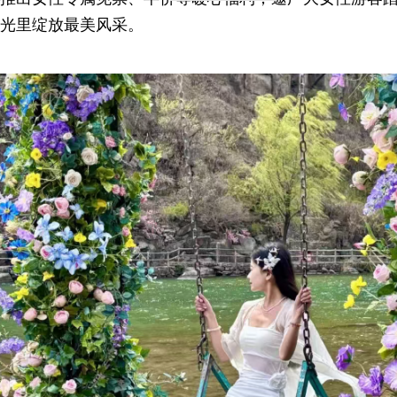
光里绽放最美风采。