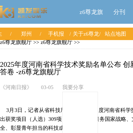
z6尊龙旗
分刊
生
郑州
手机报
关于z6尊龙
站点地图
舰厅
z6尊龙旗舰厅
>>
z6尊龙旗舰厅
>>
旗舰厅
2025年度河南省科学技术奖励名单公布 
答卷 -z6尊龙旗舰厅
《河南日报》
03-05
我要分享
3月3日，记者从省科技厅获悉，2025年度河南省科
出获奖项目（人选）309项（人），一批服务国家战略
全、彰显青年担当的科技成果脱颖而出。