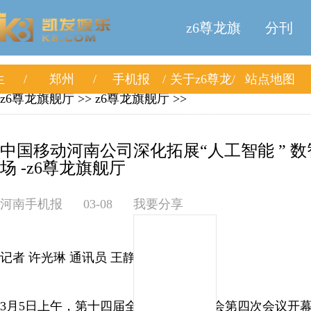
z6尊龙旗
分刊
生
郑州
手机报
关于z6尊龙
站点地图
舰厅
z6尊龙旗舰厅
>>
z6尊龙旗舰厅
>>
旗舰厅
中国移动河南公司深化拓展“人工智能 ” 
场 -z6尊龙旗舰厅
河南手机报
03-08
我要分享
记者 许光琳 通讯员 王静 马婷 李赞
3月5日上午，第十四届全国人民代表大会第四次会议开