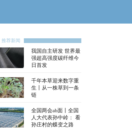
推荐新闻
我国自主研发 世界最
强超高强度碳纤维今
日首发
千年本草迎来数字重
生丨从一株草到一条
链
全国两会ab面丨全国
人大代表孙中岭： 看
孙庄村的蝶变之路