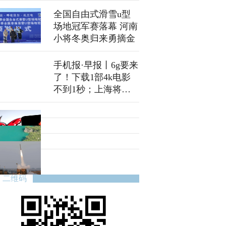
全国自由式滑雪u型
场地冠军赛落幕 河南
小将冬奥归来勇摘金
手机报·早报丨6g要来
了！下载1部4k电影
不到1秒；上海将公
交站点划定为法定禁
烟区域
二维码