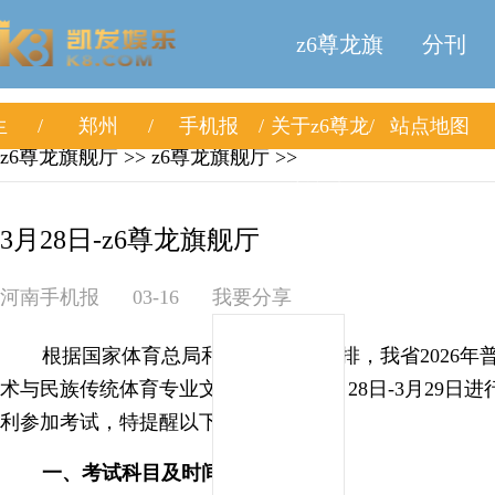
z6尊龙旗
分刊
生
郑州
手机报
关于z6尊龙
站点地图
舰厅
z6尊龙旗舰厅
>>
z6尊龙旗舰厅
>>
旗舰厅
3月28日-z6尊龙旗舰厅
河南手机报
03-16
我要分享
根据国家体育总局和教育部统一安排，我省2026年
术与民族传统体育专业文化考试将于3月28日-3月29日
利参加考试，特提醒以下事项：
一、考试科目及时间