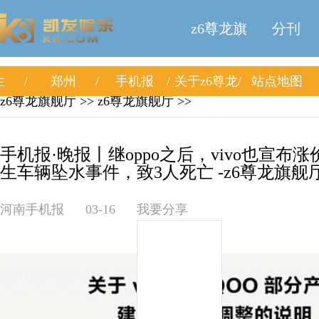
z6尊龙旗
分刊
生
郑州
手机报
关于z6尊龙
站点地图
舰厅
z6尊龙旗舰厅
>>
z6尊龙旗舰厅
>>
旗舰厅
手机报·晚报丨继oppo之后，vivo也宣布
生车辆坠水事件，致3人死亡 -z6尊龙旗舰
河南手机报
03-16
我要分享