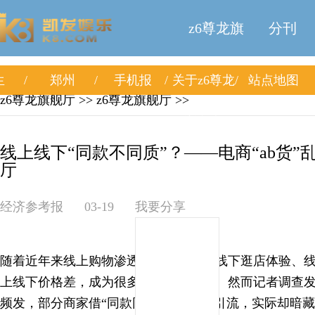
z6尊龙旗
分刊
生
郑州
手机报
关于z6尊龙
站点地图
舰厅
z6尊龙旗舰厅
>>
z6尊龙旗舰厅
>>
旗舰厅
线上线下“同款不同质”？——电商“ab货”乱
厅
经济参考报
03-19
我要分享
随着近年来线上购物渗透率逐步提升，线下逛店体验、
上线下价格差，成为很多人的购物方式。然而记者调查发现
频发，部分商家借“同款同质”宣传低价引流，实际却暗