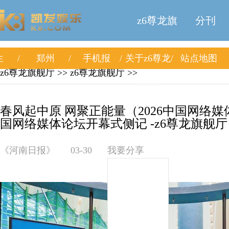
z6尊龙旗
分刊
生
郑州
手机报
关于z6尊龙
站点地图
舰厅
z6尊龙旗舰厅
>>
z6尊龙旗舰厅
>>
旗舰厅
春风起中原 网聚正能量（2026中国网络媒体
国网络媒体论坛开幕式侧记 -z6尊龙旗舰厅
《河南日报》
03-30
我要分享