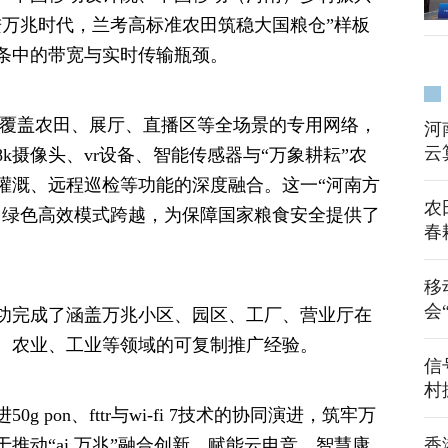
进万兆时代，兰考高标准农田筑稳大国粮仓”样板
条中的带宽与实时传输瓶颈。
构建了覆盖农田、展厅、直播区等全场景的专用网络，
河
云
k摄像头、vr设备、智能传感器与“万象耕耘”农
灌溉、远程巡检等功能的深度融合。这一“河南方
农
、绿色高效模式跨越，为保障国家粮食安全提供了
春
移
会
功完成了涵盖万兆小区、园区、工厂、营业厅在
、农业、工业等领域的可复制推广经验。
信
村
 pon、fttr与wi-fi 7技术的协同演进，筑牢万
推动“ai 万兆”融合创新，赋能云电竞、智慧康
香