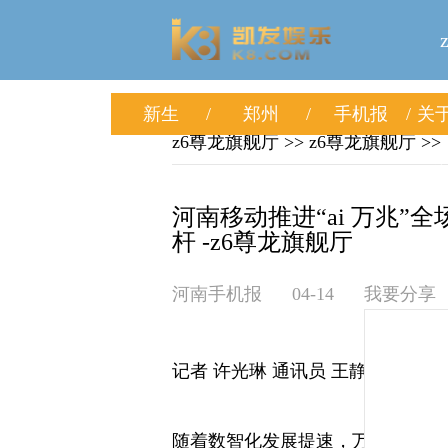
新生
郑州
手机报
关于
z6尊龙旗舰厅
>>
z6尊龙旗舰厅
>>
河南移动推进“ai 万兆”
杆 -z6尊龙旗舰厅
河南手机报
04-14
我要分享
记者 许光琳 通讯员 王静
随着数智化发展提速，万兆光网作