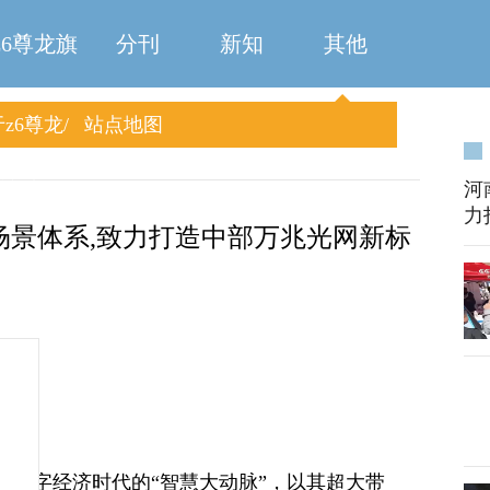
z6尊龙旗
分刊
新知
其他
z6尊龙
站点地图
舰厅
旗舰厅
河
力
全场景体系,致力打造中部万兆光网新标
为数字经济时代的“智慧大动脉”，以其超大带