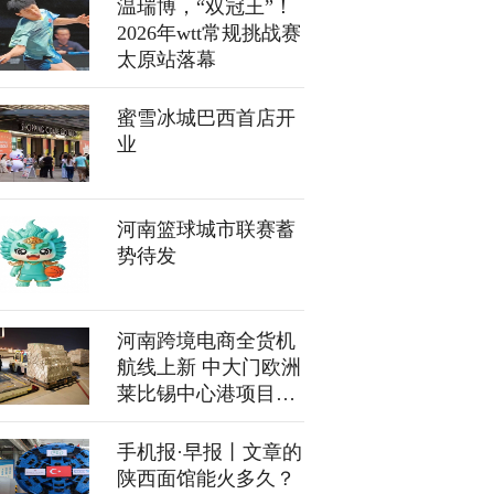
温瑞博，“双冠王”！
2026年wtt常规挑战赛
太原站落幕
蜜雪冰城巴西首店开
业
河南篮球城市联赛蓄
势待发
河南跨境电商全货机
航线上新 中大门欧洲
莱比锡中心港项目同
步启动
手机报·早报丨文章的
陕西面馆能火多久？