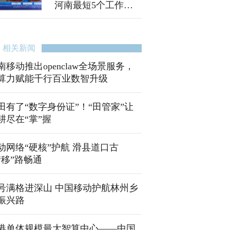
河南最短5个工作日
可办理身份证
相关新闻
南移动推出openclaw全场景服务，
算力赋能千行百业数智升级
田有了“数字身份证”！“田管家”让
耕尽在“掌”握
动网络“硬核”护航 滑县道口古
“移”路畅通
号满格进深山 中国移动护航林州乡
振兴路
港单体规模最大智算中心——中国