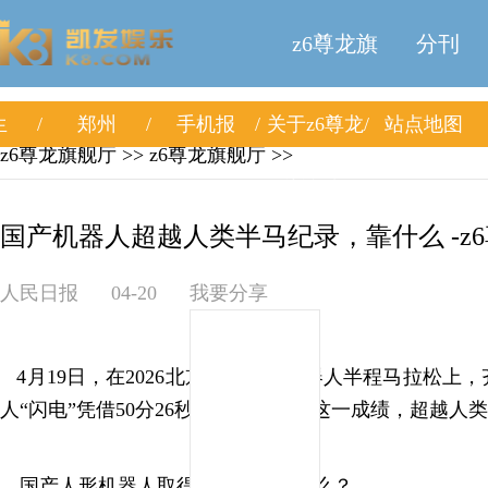
z6尊龙旗
分刊
生
郑州
手机报
关于z6尊龙
站点地图
舰厅
z6尊龙旗舰厅
>>
z6尊龙旗舰厅
>>
旗舰厅
国产机器人超越人类半马纪录，靠什么 -z
人民日报
04-20
我要分享
4月19日，在2026北京亦庄人形机器人半程马拉松上
人“闪电”凭借50分26秒的成绩夺冠。这一成绩，超越人
国产人形机器人取得好成绩，靠什么？