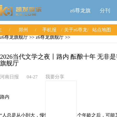
z6尊龙旗
分刊
生
郑州
手机报
关于z6尊龙
站点地图
舰厅
z6尊龙旗舰厅
>>
z6尊龙旗舰厅
>>
旗舰厅
2026当代文学之夜丨路内 酝酿十年 无非是
旗舰厅
河南日报
04-27
我要分享
路内
“人总是从小到大，慢慢沉淀。到了某个年龄之后，可能