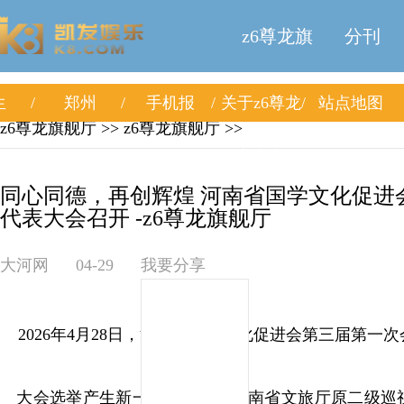
z6尊龙旗
分刊
生
郑州
手机报
关于z6尊龙
站点地图
舰厅
z6尊龙旗舰厅
>>
z6尊龙旗舰厅
>>
旗舰厅
同心同德，再创辉煌 河南省国学文化促进
代表大会召开 -z6尊龙旗舰厅
大河网
04-29
我要分享
2026年4月28日，河南省国学文化促进会第三届第一
大会选举产生新一届理事会，河南省文旅厅原二级巡