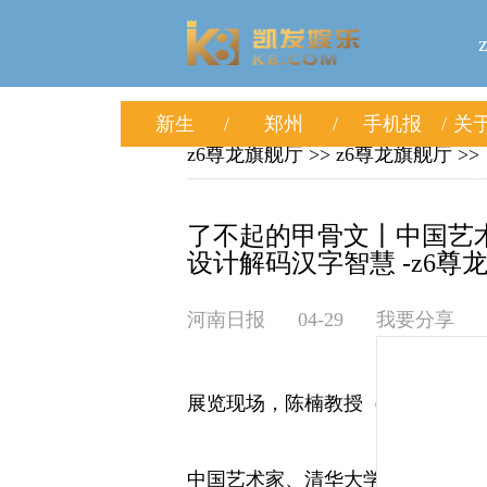
新生
郑州
手机报
关于
z6尊龙旗舰厅
>>
z6尊龙旗舰厅
>>
了不起的甲骨文丨中国艺术
设计解码汉字智慧 -z6尊
河南日报
04-29
我要分享
展览现场，陈楠教授（左三）与嘉
中国艺术家、清华大学教授陈楠设计