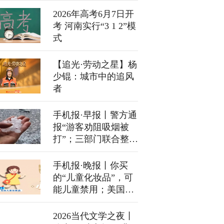
2026年高考6月7日开
考 河南实行“3 1 2”模
式
【追光·劳动之星】杨
少锟：城市中的追风
者
手机报·早报丨警方通
报“游客劝阻吸烟被
打”；三部门联合整治
旅游市场强迫购物
手机报·晚报丨你买
的“儿童化妆品”，可
能儿童禁用；美国已
收到伊朗谈判新方案
2026当代文学之夜丨