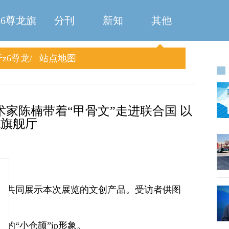
z6尊龙旗
分刊
新知
其他
z6尊龙
站点地图
舰厅
旗舰厅
家陈楠带着“甲骨文”走进联合国 以
龙旗舰厅
宾共同展示本次展览的文创产品。受访者供图
的“小仓颉”ip形象。