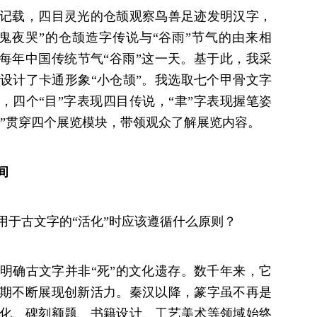
记载，四目灵光的仓颉观察鸟兽足迹发明汉字，
鬼夜哭”的仓颉造字传说与“谷雨”节气的由来相
为每年中国传统节气“谷雨”这一天。基于此，我采
设计了卡通形象“小仓颉”。我选取七个甲骨文字
，四个“目”字表现四目传说，“聿”字表现握笔姿
颉”贯穿四个展览模块，带领观众了解展览内容。
间
用于古文字的“活化”时应该遵循什么原则？
明确古文字并非“死”的文化遗存。数千年来，它
期不断展现创新活力。秦汉以降，篆字虽不再是
化、碑刻额题、书籍设计、工艺美术等领域始终