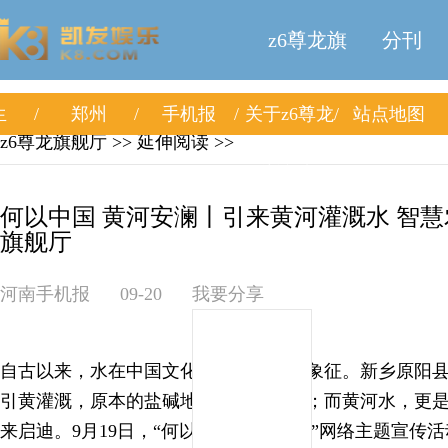
z6尊龙旗
分刊
生
郑州
手机报
关于z6尊龙
站点地图
舰厅
z6尊龙旗舰厅
>> 延伸阅读 >>
旗舰厅
何以中国 黄河安澜丨引来黄河灌溉水 智慧农
旗舰厅
河南手机报
09-20
我要分享
自古以来，水在中国文化中就是智慧的象征。新乡原阳
引黄灌溉，原本的盐碱地变身万顷良田；而黄河水，更
来启迪。9月19日，“何以中国·黄河安澜”网络主题宣传