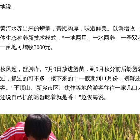
地说。
黄河水养出来的螃蟹，膏肥肉厚，味道鲜美。以蟹增收，
体生态种养新技术模式，“一地两用、一水两养、一季双
一亩地可增收3000元。
秋风起，蟹脚痒。7月9日放进蟹苗，到9月秋分前后螃
过，抓过的可不多，接下来的十一假期到11月份，螃蟹
客。“平顶山、新乡市区、焦作等地的游客往往一家几口
还说自己抓的螃蟹吃着就是香！”赵俊海说。