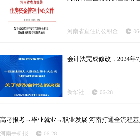
河南省直住房公积金
06
会计法完成修改，2024年
新华社
06-28
高考报考→毕业就业→职业发展 河南打通全流程
河南手机报
06-28