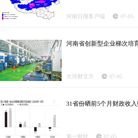
河南日报客户端
07-05
河南省创新型企业梯次培
大河财立方
07-05
31省份晒前5个月财政收
第一财经
07-05