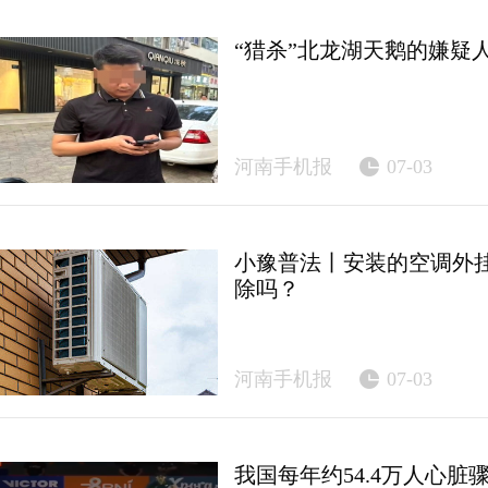
“猎杀”北龙湖天鹅的嫌疑
河南手机报
07-03
小豫普法丨安装的空调外
除吗？
河南手机报
07-03
我国每年约54.4万人心