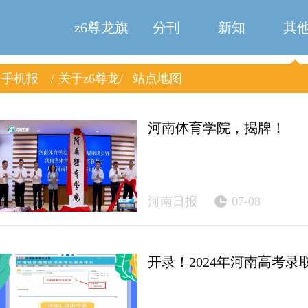
新界 | 河南手机报-z6尊龙旗舰厅
z6尊龙旗
分刊
新知
其
手机报
关于z6尊龙
站点地图
舰厅
旗舰厅
河南体育学院，揭牌！
河南日报
07-08
开录！2024年河南高考