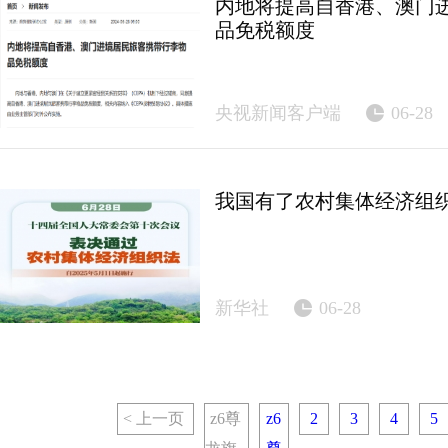
内地将提高自香港、澳门
品免税额度
央视新闻客户端
06-28
我国有了农村集体经济组
新华社
06-28
< 上一页
z6尊
z6
2
3
4
5