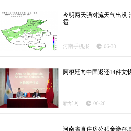
今明两天强对流天气出没 
雹
河南手机报
06-30
阿根廷向中国返还14件文
新华网
06-28
河南省直住房公积金缴存