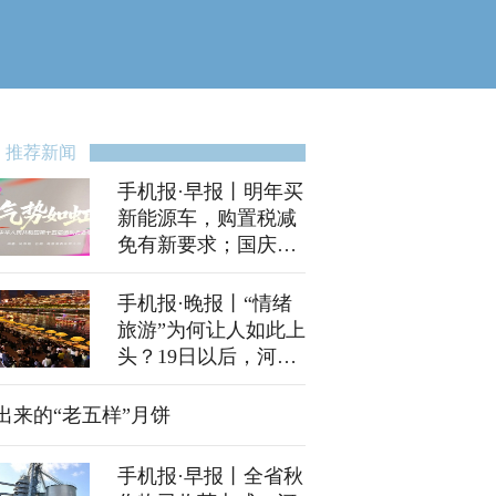
推荐新闻
手机报·早报丨明年买
新能源车，购置税减
免有新要求；国庆档
河南票房全国第六，
票价最实惠
手机报·晚报丨“情绪
旅游”为何让人如此上
头？19日以后，河南
连阴雨过程有望结束
出来的“老五样”月饼
手机报·早报丨全省秋