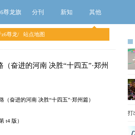
z6尊龙旗
分刊
新知
其他
z6尊龙
站点地图
舰厅
旗舰厅
（奋进的河南 决胜“十四五”·郑州
（奋进的河南 决胜“十四五”·郑州篇）
打
第 t4 版）