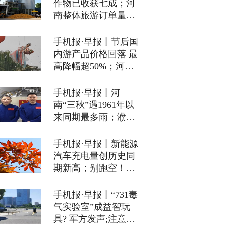
作物已收获七成；河
南整体旅游订单量同
比增长10%
手机报·早报丨节后国
内游产品价格回落 最
高降幅超50%；河南
全省秋作物收获已超
六成
手机报·早报丨河
南“三秋”遇1961年以
来同期最多雨；濮阳
小伙儿捡到12万元现
金，婉拒万元酬谢
手机报·早报丨新能源
汽车充电量创历史同
期新高；别跑空！河
南多家景区已约满
手机报·早报丨“731毒
气实验室”成益智玩
具? 军方发声;注意！