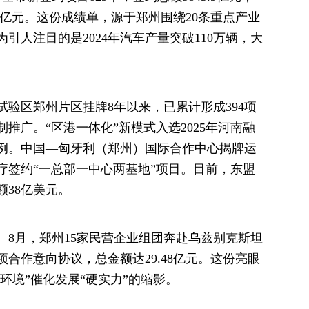
4.6亿元。这份成绩单，源于郑州围绕20条重点产业
引人注目的是2024年汽车产量突破110万辆，大
区郑州片区挂牌8年以来，已累计形成394项
推广。“区港一体化”新模式入选2025年河南融
例。中国—匈牙利（郑州）国际合作中心揭牌运
疗签约“一总部一中心两基地”项目。目前，东盟
额38亿美元。
月，郑州15家民营企业组团奔赴乌兹别克斯坦
项合作意向协议，总金额达29.48亿元。这份亮眼
环境”催化发展“硬实力”的缩影。