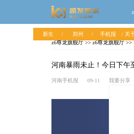
新生
郑州
手机报
关于
z6尊龙旗舰厅
>>
z6尊龙旗舰厅
>>
河南暴雨未止！今日下午至
河南手机报
09-11
我要分享