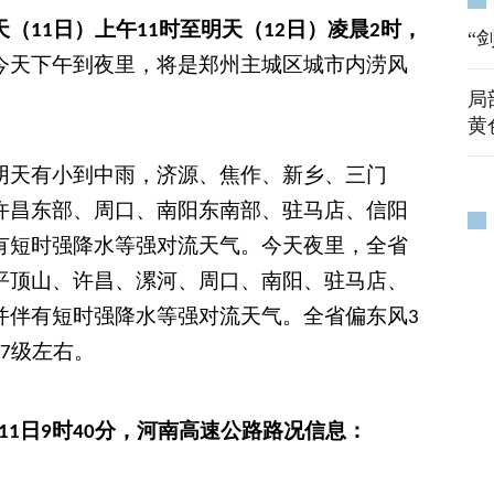
天（
日）上午
时至明天（
日）凌晨
时，
11
11
12
2
“
今天下午到夜里，将是
郑州
主城区城市内涝风
局
黄
阴天有小到中雨，济源、焦作、新乡、三门
许昌东部、周口、南阳东南部、驻马店、信阳
有短时强降水等强对流天气。今天夜里，全省
平顶山、许昌、漯河、周口、南阳、驻马店、
并伴有短时强降水等强对流天气。全省偏东风
3
级左右。
7
日
时
分，
河南
高速公路路况信息：
11
9
40