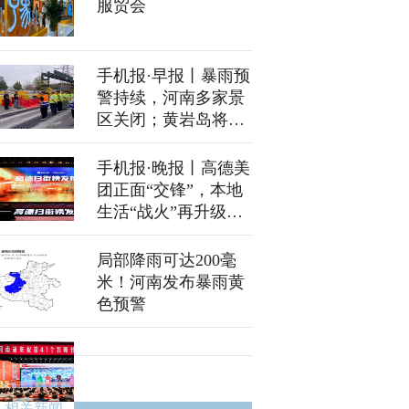
服贸会
手机报·早报丨暴雨预
警持续，河南多家景
区关闭；黄岩岛将新
建国家级自然保护区
手机报·晚报丨高德美
团正面“交锋”，本地
生活“战火”再升级；
河南发布暴雨黄色预
警
局部降雨可达200毫
米！河南发布暴雨黄
色预警
相关新闻