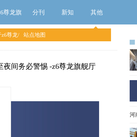
z6尊龙旗
分刊
新知
其他
z6尊龙
站点地图
舰厅
旗舰厅
夜间务必警惕 -z6尊龙旗舰厅
河