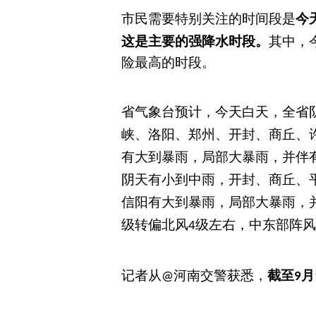
市民需要特别关注的时间段是
今
这是主要的强降水时段。
其中，
险最高的时段。
省气象台预计，
今天白天，全省
峡、洛阳、郑州、开封、商丘、
有大到暴雨，局部大暴雨，并伴
阴天有小到中雨，开封、商丘、
信阳有大到暴雨，局部大暴雨，
级转偏北风
级左右，中东部阵风
4
记者从
河南交警
获悉，
截至
月
@
9