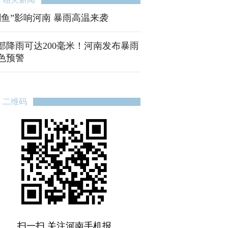
剑鱼”影响河南 暴雨高温来袭
部降雨可达200毫米！河南发布暴雨
色预警
二维码
扫一扫 关注河南手机报