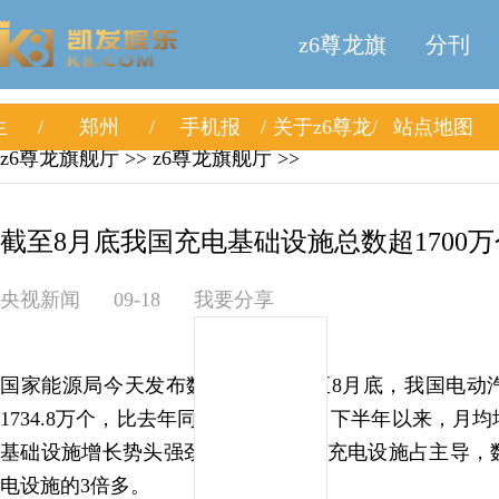
z6尊龙旗
分刊
生
郑州
手机报
关于z6尊龙
站点地图
舰厅
z6尊龙旗舰厅
>>
z6尊龙旗舰厅
>>
旗舰厅
截至8月底我国充电基础设施总数超1700万个
央视新闻
09-18
我要分享
国家能源局今天发布数据显示，截至8月底，我国电动
1734.8万个，比去年同期增长53.5%。下半年以来，月
基础设施增长势头强劲。其中，私人充电设施占主导，数
电设施的3倍多。