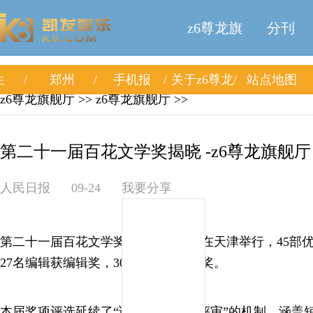
z6尊龙旗
分刊
生
郑州
手机报
关于z6尊龙
站点地图
舰厅
z6尊龙旗舰厅
>>
z6尊龙旗舰厅
>>
旗舰厅
第二十一届百花文学奖揭晓 -z6尊龙旗舰厅
人民日报
09-24
我要分享
第二十一届百花文学奖颁奖典礼20日在天津举行，45部
27名编辑获编辑奖，30名读者获读者奖。
本届奖项评选延续了“读者投票 专家评审”的机制，涵盖