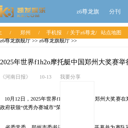
z6尊龙旗
分刊
生
郑州
手机报
关于z6尊龙
站点地图
舰厅
z6尊龙旗舰厅
>>
z6尊龙旗舰厅
>>
旗舰厅
2025年世界f1h2o摩托艇中国郑州大奖赛举
《河南日报》
10-13
我要分享
10月12日，2025年世界f1h2o摩托艇中国郑州大奖
政府获颁“优秀办赛城市”荣誉铭牌。
省委常委、郑州市委书记安伟宣布大赛开幕并为赛队