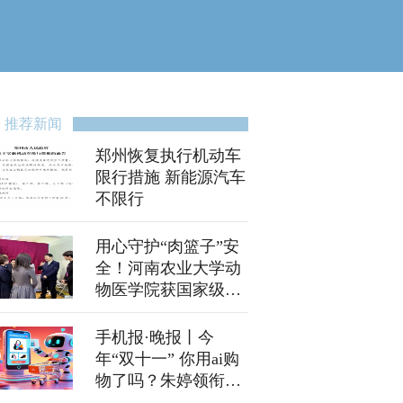
推荐新闻
郑州恢复执行机动车
限行措施 新能源汽车
不限行
用心守护“肉篮子”安
全！河南农业大学动
物医学院获国家级大
奖
手机报·晚报丨今
年“双十一” 你用ai购
物了吗？朱婷领衔，
今晚河南女排对战天