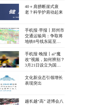
津女排
40＋肩膀断崖式衰
老？科学护肩动起来
手机报·早报丨郑州市
交通运输局：争取将
地铁8号线东延至开
封；孙东旭离职，俞
敏洪再次“体面”放手
手机报·晚报丨ai“魔
改”视频，如何辨别？
3月21日设立为国际
太极拳日
文化新业态引领增长
表现突出
越长越“高” 进博会八