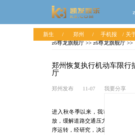
新生
郑州
手机报
关于
z6尊龙旗舰厅
>>
z6尊龙旗舰厅
>>
郑州恢复执行机动车限行措
厅
郑州发布
11-07
我要分享
进入秋冬季以来，我市环境空气
放，缓解道路交通压力，提升城市
序运转，经研究，决定自2025年