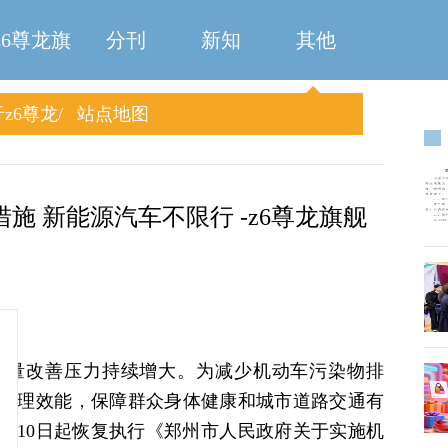
z6尊龙旗
分刊
新知
其他
z6尊龙
站点地图
舰厅
旗舰厅
施 新能源汽车不限行 -z6尊龙旗舰
质量改善压力持续增大。为减少机动车污染物排
管理效能，保障群众身体健康和城市道路交通有
11月10日起恢复执行《郑州市人民政府关于实施机