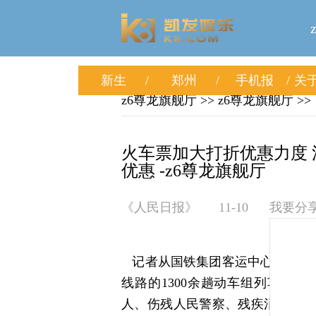
新生
郑州
手机报
关于
z6尊龙旗舰厅
>>
z6尊龙旗舰厅
>>
火车票加大打折优惠力度 
优惠 -z6尊龙旗舰厅
《人民日报》
11-10
我要分
记者从国铁集团客运中心和相关铁
线路的1300余趟动车组列车票
人、伤残人民警察、残疾消防救援