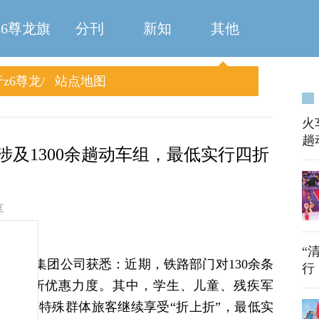
z6尊龙旗
分刊
新知
其他
z6尊龙
站点地图
舰厅
旗舰厅
火
趟
涉及1300余趟动车组，最低实行四折
享
“
路局集团公司获悉：近期，铁路部门对130余条
行
价加大打折优惠力度。其中，学生、儿童、残疾军
人员等特殊群体旅客继续享受“折上折”，最低实