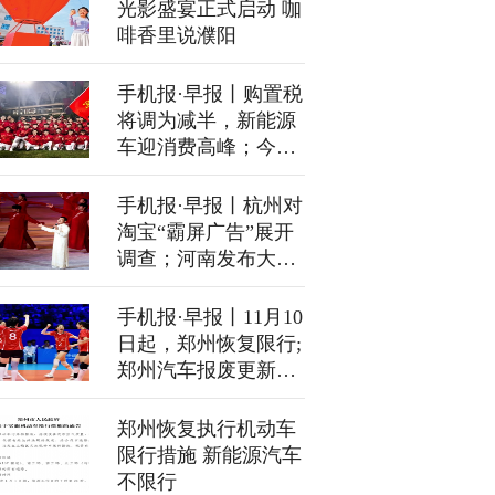
光影盛宴正式启动 咖
啡香里说濮阳
手机报·早报丨购置税
将调为减半，新能源
车迎消费高峰；今晚
油价迎来年内第7次
上调
手机报·早报丨杭州对
淘宝“霸屏广告”展开
调查；河南发布大雾
黄色预警 局地有强浓
雾
手机报·早报丨11月10
日起，郑州恢复限行;
郑州汽车报废更新补
贴暂停
郑州恢复执行机动车
限行措施 新能源汽车
不限行