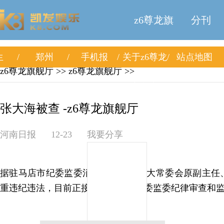
z6尊龙旗
分刊
生
郑州
手机报
关于z6尊龙
站点地图
舰厅
z6尊龙旗舰厅
>>
z6尊龙旗舰厅
>>
旗舰厅
张大海被查 -z6尊龙旗舰厅
河南日报
12-23
我要分享
据驻马店市纪委监委消息：平舆县人大常委会原副主任
重违纪违法，目前正接受驻马店市纪委监委纪律审查和