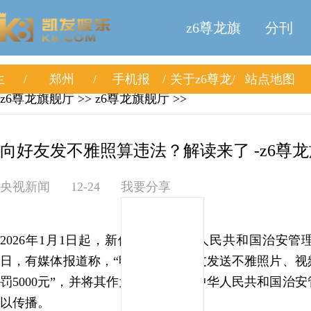
z6尊龙旗
分刊
生
郑州
手机报
关于z6尊龙
站点地图
舰厅
z6尊龙旗舰厅
>>
z6尊龙旗舰厅
>>
旗舰厅
向好友发不雅照算违法？解读来了 -z6尊
央视新闻
12-24
我要分享
2026年1月1日起，新修订的《中华人民共和国治安
日，有媒体报道称，“明年起，向好友发送不雅照片、视
罚5000元”，并将其作为新修订的《中华人民共和国治
以传播。