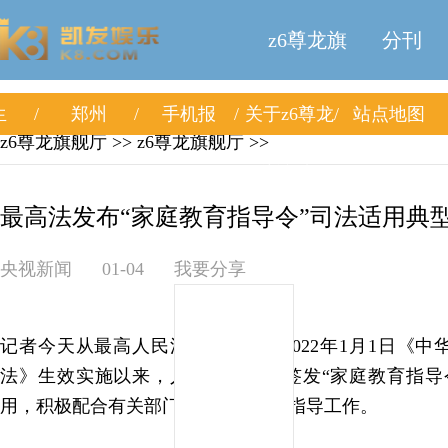
z6尊龙旗
分刊
生
郑州
手机报
关于z6尊龙
站点地图
舰厅
z6尊龙旗舰厅
>>
z6尊龙旗舰厅
>>
旗舰厅
最高法发布“家庭教育指导令”司法适用典型案
央视新闻
01-04
我要分享
记者今天从最高人民法院获悉，自2022年1月1日《
法》生效实施以来，人民法院通过签发“家庭教育指导
用，积极配合有关部门做好家庭教育指导工作。