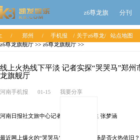
z6尊龙旗
分刊
生
郑州
手机报
关于z6尊龙
站点地图
舰厅
z6尊龙旗舰厅
>>
z6尊龙旗舰厅
>>
旗舰厅
线上火热线下平淡 记者实探“哭哭马”郑州市
龙旗舰厅
河南手机报
01-15
我要分享
河南日报社文旅中心记者 周玉筝 实习生 张梦涵
最近网上爆火的“哭哭马”玩偶，线下市场是否火热依旧？