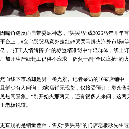
因嘴角缝反而自带委屈神态，“哭哭马”成2026马年开年
平台上，#义乌哭哭马意外走红##哭哭马爆火海外市场#
亿，“打工人情绪搭子”的标签精准戳中年轻群体，线上
厂加开生产线赶工仍供不应求，俨然一副“全民疯抢”的
然而线下市场却是另一番光景。记者采访的10家店铺中，
且鲜少有人问询；3家店铺无现货，仅接受预订；剩余售
见热闹景象。“刚开始火那两天，还有很多人来问，这两
王老板说道。
更直观的是销量差距，售卖“哭哭马”的门店老板耿先生透