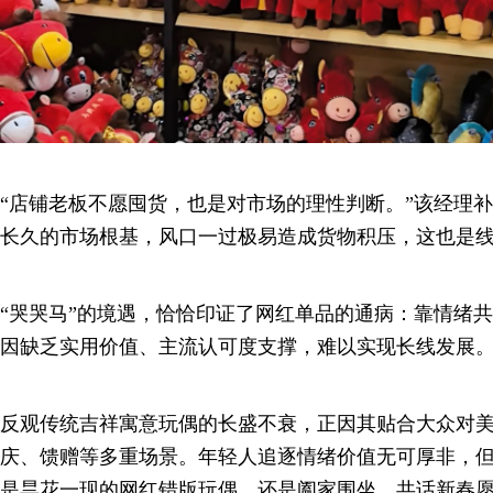
“店铺老板不愿囤货，也是对市场的理性判断。”该经理
长久的市场根基，风口一过极易造成货物积压，这也是
“哭哭马”的境遇，恰恰印证了网红单品的通病：靠情绪
因缺乏实用价值、主流认可度支撑，难以实现长线发展
反观传统吉祥寓意玩偶的长盛不衰，正因其贴合大众对
庆、馈赠等多重场景。年轻人追逐情绪价值无可厚非，
是昙花一现的网红错版玩偶，还是阖家围坐、共话新春