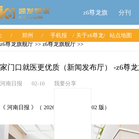
z6尊龙旗
分刊
生
郑州
手机报
关于z6尊龙
站点地图
舰厅
z6尊龙旗舰厅
>>
z6尊龙旗舰厅
>>
旗舰厅
家门口就医更优质（新闻发布厅） -z6尊
河南日报
02-10
我要分享
《 河南日报 》（ 2026年02月10日 第 02 版）