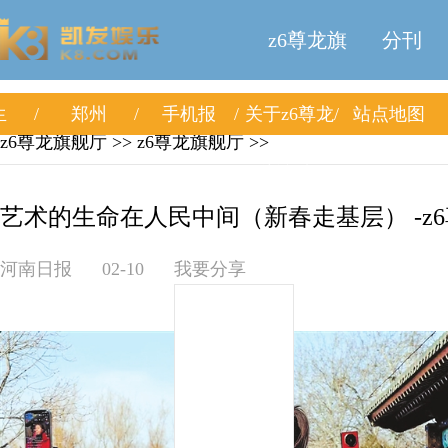
z6尊龙旗
分刊
生
郑州
手机报
关于z6尊龙
站点地图
舰厅
z6尊龙旗舰厅
>>
z6尊龙旗舰厅
>>
旗舰厅
艺术的生命在人民中间（新春走基层） -z
河南日报
02-10
我要分享