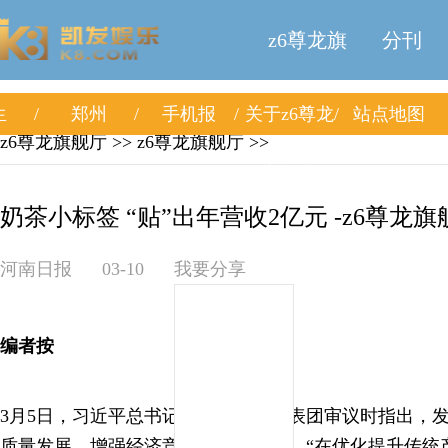
z6尊龙旗
分刊
生
郑州
手机报
关于z6尊龙
站点地图
舰厅
z6尊龙旗舰厅
>>
z6尊龙旗舰厅
>>
旗舰厅
奶茶小标签 “贴”出年营收2亿元 -z6尊龙旗
河南日报
03-10
我要分享
编者按
3月5日，习近平总书记在参加江苏代表团审议时指出，
质量发展、增强经济竞争力至关重要，“在优化提升传统