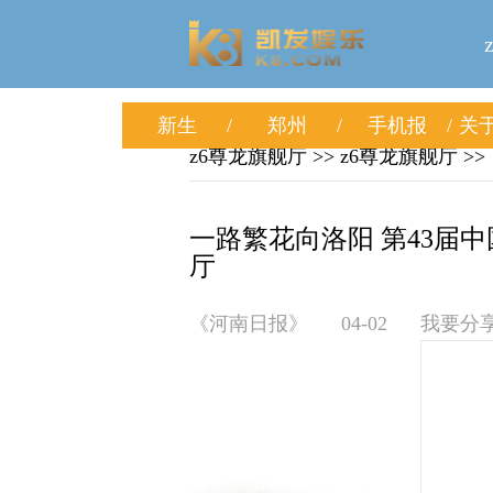
新生
郑州
手机报
关于
z6尊龙旗舰厅
>>
z6尊龙旗舰厅
>>
一路繁花向洛阳 第43届中
厅
《河南日报》
04-02
我要分