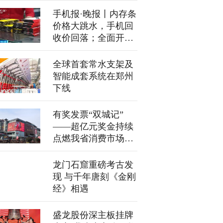
手机报·晚报丨内存条
价格大跳水，手机回
收价回落；全面开展
国有馆藏文物盘库清
点
全球首套常水支架及
智能成套系统在郑州
下线
有奖发票“双城记”
——超亿元奖金持续
点燃我省消费市场热
情
龙门石窟重磅考古发
现 与千年唐刻《金刚
经》相遇
盛龙股份深主板挂牌