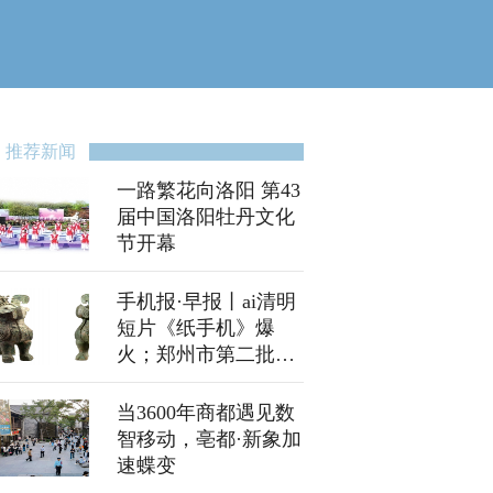
推荐新闻
一路繁花向洛阳 第43
届中国洛阳牡丹文化
节开幕
手机报·早报丨ai清明
短片《纸手机》爆
火；郑州市第二批保
障性租赁住房今日配
租
当3600年商都遇见数
智移动，亳都·新象加
速蝶变