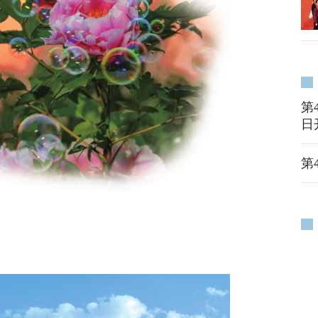
第
日
第