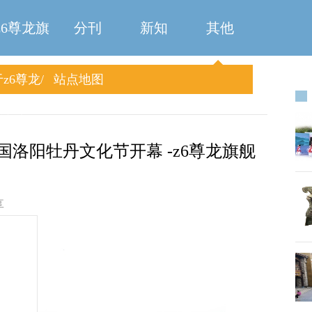
z6尊龙旗
分刊
新知
其他
z6尊龙
站点地图
舰厅
旗舰厅
国洛阳牡丹文化节开幕 -z6尊龙旗舰
享