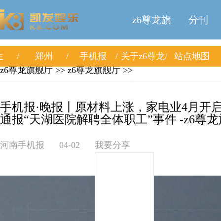
z6尊龙旗
分刊
生
郑州
手机报
关于z6尊龙
站点地图
舰厅
z6尊龙旗舰厅
>>
z6尊龙旗舰厅
>>
旗舰厅
手机报·晚报丨原材料上涨，家电业4月开
通报“天湖医院解聘全体职工”事件 -z6尊
河南手机报
04-02
我要分享