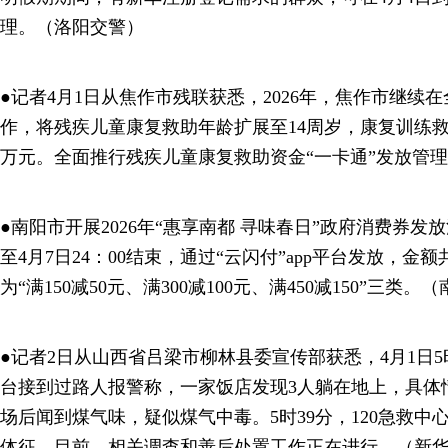
理。（洛阳交警）
●记者4月1日从焦作市残联获悉，2026年，焦作市继续
作，将残疾儿童康复救助年龄扩展至14周岁，康复训练救
万元。全面推行残疾儿童康复救助资金“一卡通”发放管
●南阳市开展2026年“惠享南都 寻味春日”政府消费券发放
至4月7日24：00结束，通过“云闪付”app平台发放，金额
为“满150减50元、满300减100元、满450减150”三类。
●记者2日从山西省吕梁市柳林县委宣传部获悉，4月1日5
台接到过路人报警称，一家饭店发现3人躺在地上，具体
场后闻到煤气味，疑似煤气中毒。5时39分，120急救中
体征。目前，相关调查和善后处置工作正在进行。（新