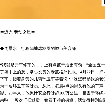
〓追光·劳动之星〓
◆周景水：行程绕地球25圈的城市美容师
“我就是开车修车的，手上有点茧干活更有劲！”全国五
了擦手上的灰，掌心发黄的老茧格外扎眼。4月22日，
下车，指着身旁的几辆环卫车笑着说：“这些都是我的老伙计
为一名环卫车驾驶员。从此，凌晨4点的街头有他的车声
影。29年来，他累计安全行驶超100万公里，相当于环绕地
余吨。“每次打扫过后，看着干净的街道，我觉得特别自