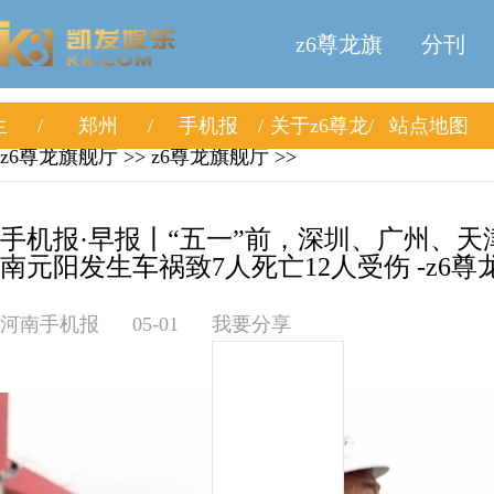
z6尊龙旗
分刊
生
郑州
手机报
关于z6尊龙
站点地图
舰厅
z6尊龙旗舰厅
>>
z6尊龙旗舰厅
>>
旗舰厅
手机报·早报丨“五一”前，深圳、广州、
南元阳发生车祸致7人死亡12人受伤 -z6尊
河南手机报
05-01
我要分享