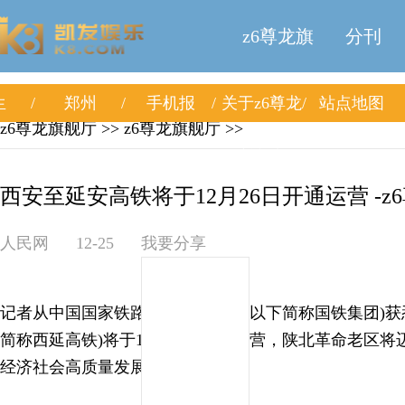
z6尊龙旗
分刊
生
郑州
手机报
关于z6尊龙
站点地图
舰厅
z6尊龙旗舰厅
>>
z6尊龙旗舰厅
>>
旗舰厅
西安至延安高铁将于12月26日开通运营 -z
人民网
12-25
我要分享
记者从中国国家铁路集团有限公司(以下简称国铁集团)获
简称西延高铁)将于12月26日开通运营，陕北革命老区
经济社会高质量发展注入新动能。