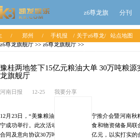
z6尊龙旗
分刊
生
郑州
手机报
关于z6尊龙
站点地图
舰厅
z6尊龙旗舰厅
>>
z6尊龙旗舰厅
>>
旗舰厅
豫桂两地签下15亿元粮油大单 30万吨粮源实
龙旗舰厅
河南日报
12-25
我要分享
12月23日，“美豫粮油”“广西香米”南宁推介会暨河南
宁成功举行。此次活动由豫桂两地粮食和物资储备局联
合同及意向协议30万吨，涉及金额15亿元，以实打实